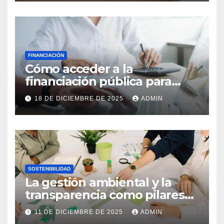
FINANCIACIÓN
Cómo acceder a la
financiación pública para
empresas innovadoras
18 DE DICIEMBRE DE 2025
ADMIN
SOSTENIBILIDAD
La gestión ambiental y la
transparencia como pilares
de la empresa actual
11 DE DICIEMBRE DE 2025
ADMIN