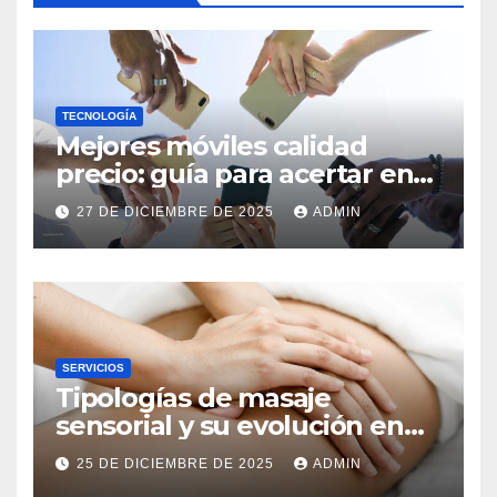
TECNOLOGÍA
Mejores móviles calidad
precio: guía para acertar en
la compra
27 DE DICIEMBRE DE 2025
ADMIN
SERVICIOS
Tipologías de masaje
sensorial y su evolución en
entornos urbanos
25 DE DICIEMBRE DE 2025
ADMIN